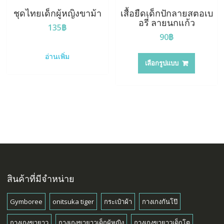
ชุดไทยเด็กผู้หญิงขาม้า
เสื้อยืดเด็กปักลายสตอเบ
อรี่ ลายนกแก้ว
135
฿
90
฿
This
อ่านเพิ่ม
product
เลือกรูปแบบ
has
multiple
variants.
The
options
may
be
chosen
on
the
สินค้าที่มีจำหน่าย
product
page
Gymboree
onitsuka tiger
กระเป๋าผ้า
กางเกงกันโป๊
กางเกงขายาว
กางเกงขายาวเด็กผู้หญิง
กางเกงขายาวเด็กโต