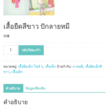
เสื้อยืดสีขาว ปักลายหมี
90
฿
จำนวน
หยิบใส่ตะกร้า
เสื้อ
ยืด
สี
หมวดหมู่:
เสื้อยืดเด็ก ไซส์ S
,
เสื้อเด็ก
ป้ายกำกับ:
ลายหมี
,
เสื้อยืดเด็กสี
ขาว
ขาว
,
เสื้อเด็ก
ปัก
ลาย
หมี
คำอธิบาย
ข้อมูลเพิ่มเติม
ชิ้น
คำอธิบาย