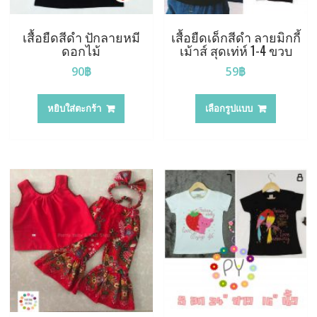
เสื้อยืดสีดำ ปักลายหมี
เสื้อยืดเด็กสีดำ ลายมิกกี้
ดอกไม้
เม้าส์ สุดเท่ห์ 1-4 ขวบ
90
฿
59
฿
This
product
หยิบใส่ตะกร้า
เลือกรูปแบบ
has
multiple
variants.
The
options
may
be
chosen
on
the
product
page