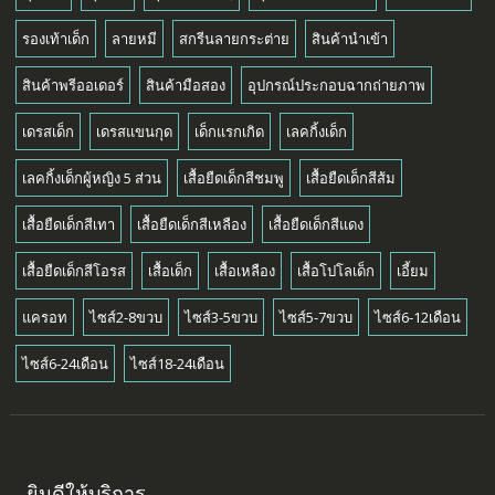
รองเท้าเด็ก
ลายหมี
สกรีนลายกระต่าย
สินค้านำเข้า
สินค้าพรีออเดอร์
สินค้ามือสอง
อุปกรณ์ประกอบฉากถ่ายภาพ
เดรสเด็ก
เดรสแขนกุด
เด็กแรกเกิด
เลคกิ้งเด็ก
เลคกิ้งเด็กผู้หญิง 5 ส่วน
เสื้อยืดเด็กสีชมพู
เสื้อยืดเด็กสีส้ม
เสื้อยืดเด็กสีเทา
เสื้อยืดเด็กสีเหลือง
เสื้อยืดเด็กสีแดง
เสื้อยืดเด็กสีโอรส
เสื้อเด็ก
เสื้อเหลือง
เสื้อโปโลเด็ก
เอี้ยม
แครอท
ไซส์2-8ขวบ
ไซส์3-5ขวบ
ไซส์5-7ขวบ
ไซส์6-12เดือน
ไซส์6-24เดือน
ไซส์18-24เดือน
ยินดีให้บริการ