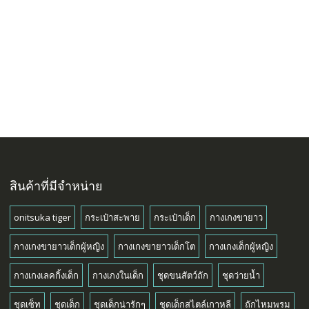
สินค้าที่มีจำหน่าย
onitsuka tiger
กระเป๋าสะพาย
กระเป๋าเด็ก
กางเกงขายาว
กางเกงขายาวเด็กผู้หญิง
กางเกงขายาวเด็กโต
กางเกงเด็กผู้หญิง
กางเกงเลคกิ้งเด็ก
กางเกงในเด็ก
ชุดขนสัตว์ถัก
ชุดว่ายน้ำ
ชุดเซ็ท
ชุดเด็ก
ชุดเด็กน่ารักๆ
ชุดเด็กสไตล์เกาหลี
ถักไหมพรม