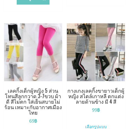
has
multiple
variants.
The
options
may
be
chosen
on
the
product
page
เลคกิ้งเด็กผู้หญิง 5 ส่วน
กางเกงเลคกิ้งขายาวเด็กผู้
โทนสีลูกกวาด 3-7ขวบ ผ้า
หญิง สไตล์เกาหลี ตกแต่ง
ดี สีไม่ตก ใส่เย็นสบายไม่
ลายด้านข้าง มี 4 สี
ร้อน เหมาะกับอากาศเมือง
99
฿
ไทย
This
69
฿
product
เลือกรูปแบบ