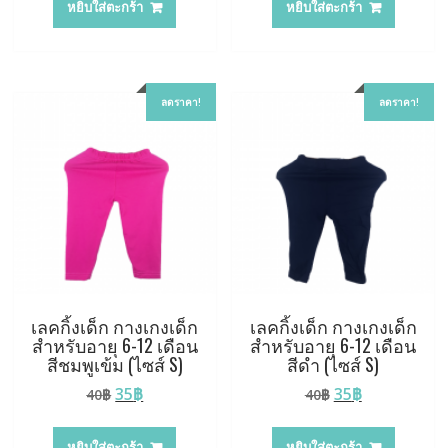
หยิบใส่ตะกร้า
หยิบใส่ตะกร้า
40฿.
35฿.
40฿.
35฿.
ลดราคา!
ลดราคา!
เลคกิ้งเด็ก กางเกงเด็ก
เลคกิ้งเด็ก กางเกงเด็ก
สำหรับอายุ 6-12 เดือน
สำหรับอายุ 6-12 เดือน
สีชมพูเข้ม (ไซส์ S)
สีดำ (ไซส์ S)
Original
Current
Original
Current
35
฿
35
฿
40
฿
40
฿
price
price
price
price
was:
is:
was:
is:
หยิบใส่ตะกร้า
หยิบใส่ตะกร้า