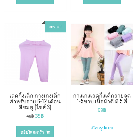
40฿.
35฿.
40฿.
35฿.
ลดราคา!
เลคกิ้งเด็ก กางเกงเด็ก
กางเกงเลคกิ้งเด็กลายจุด
สำหรับอายุ 6-12 เดือน
1-5ขวบ เนื้อผ้าดี มี 5 สี
สีชมพู (ไซส์ S)
99
฿
Original
Current
35
฿
40
฿
This
price
price
product
เลือกรูปแบบ
was:
is:
หยิบใส่ตะกร้า
has
40฿.
35฿.