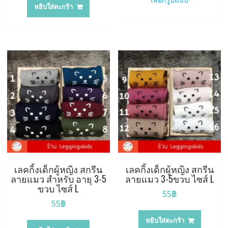
through
หยิบใส่ตะกร้า
has
650฿
multiple
variants.
The
options
may
be
chosen
on
the
product
page
เลคกิ้งเด็กผู้หญิง สกรีน
เลคกิ้งเด็กผู้หญิง สกรีน
ลายแมว สำหรับ อายุ 3-5
ลายแมว 3-5ขวบ ไซส์ L
ขวบ ไซส์ L
55
฿
55
฿
หยิบใส่ตะกร้า