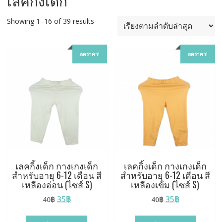
เลคกิ้งเด็ก
Sorted
Showing 1–16 of 39 results
by
latest
ลดราคา!
ลดราคา!
เลคกิ้งเด็ก กางเกงเด็ก
เลคกิ้งเด็ก กางเกงเด็ก
สำหรับอายุ 6-12 เดือน สี
สำหรับอายุ 6-12 เดือน สี
เหลืองอ่อน (ไซส์ S)
เหลืองเข้ม (ไซส์ S)
Original
Current
Original
Current
35
฿
35
฿
40
฿
40
฿
price
price
price
price
was:
is:
was:
is: