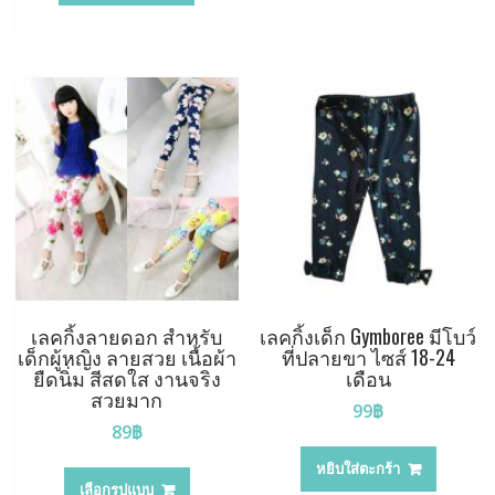
multiple
variants.
The
options
may
be
chosen
on
the
product
page
เลคกิ้งลายดอก สำหรับ
เลคกิ้งเด็ก Gymboree มีโบว์
เด็กผู้หญิง ลายสวย เนื้อผ้า
ที่ปลายขา ไซส์ 18-24
ยืดนิ่ม สีสดใส งานจริง
เดือน
สวยมาก
99
฿
89
฿
This
หยิบใส่ตะกร้า
product
เลือกรูปแบบ