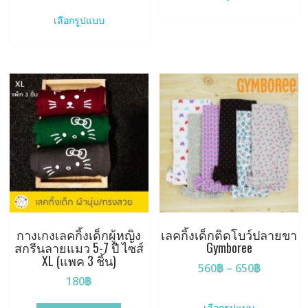
This
has
product
multiple
เลือกรูปแบบ
has
variants.
multiple
The
variants.
options
The
may
options
be
may
chosen
be
on
chosen
the
on
product
the
page
product
page
กางเกงเลคกิ้งเด็กผู้หญิง
เลคกิ้งเด็กติดโบว์ปลายขา
สกรีนลายแมว 5-7 ปี ไซส์
Gymboree
XL (แพค 3 ชิ้น)
Price
560
฿
–
650
฿
180
฿
range:
This
560฿
product
เลือกรูปแบบ