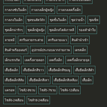
กางเกงซับในเด็ก
กางเกงเด็กผู้หญิง
กางเกงเลคกิ้งเด็ก
กางเกงในเด็ก
ชุดขนสัตว์ถัก
ชุดชั้นในเด็ก
ชุดว่ายน้ำ
ชุดเซ็ท
ชุดเด็กน่ารักๆ
ชุดเด็กผู้หญิง
ชุดเด็กสไตล์เกาหลี
รองเท้าผ้าใบ
ลายหมี
สกรีนลายกระต่าย
สกรีนลายแมว
สินค้านำเข้า
สินค้าพรีออเดอร์
อุปกรณ์ประกอบฉากถ่ายภาพ
เดรสเด็ก
เด็กแรกเกิด
เลคกิ้งลายดอก
เลคกิ้งเด็ก
เลคกิ้งเด็กลายจุด
เสื้อยืดเด็ก
เสื้อยืดเด็กสีขาว
เสื้อยืดเด็กสีชมพู
เสื้อยืดเด็กสีดำ
เสื้อยืดเด็กสีส้ม
เสื้อยืดเด็กสีเทา
เสื้อยืดเด็กสีเหลือง
เสื้อเด็ก
แครอท
ไซส์2-8ขวบ
ไซส์5-7ขวบ
ไซส์6-12เดือน
ไซส์6-24เดือน
ไซส์18-24เดือน