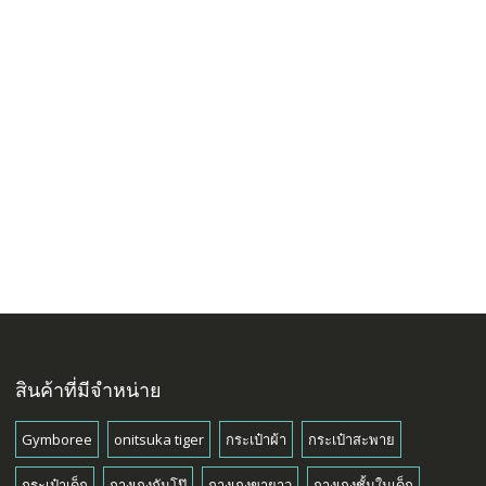
สินค้าที่มีจำหน่าย
Gymboree
onitsuka tiger
กระเป๋าผ้า
กระเป๋าสะพาย
กระเป๋าเด็ก
กางเกงกันโป๊
กางเกงขายาว
กางเกงชั้นในเด็ก