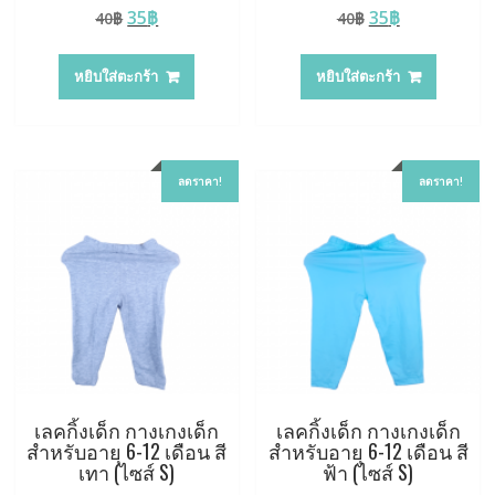
Original
Current
Original
Current
35
฿
35
฿
40
฿
40
฿
price
price
price
price
was:
is:
was:
is:
หยิบใส่ตะกร้า
หยิบใส่ตะกร้า
40฿.
35฿.
40฿.
35฿.
ลดราคา!
ลดราคา!
เลคกิ้งเด็ก กางเกงเด็ก
เลคกิ้งเด็ก กางเกงเด็ก
สำหรับอายุ 6-12 เดือน สี
สำหรับอายุ 6-12 เดือน สี
เทา (ไซส์ S)
ฟ้า (ไซส์ S)