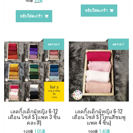
Original
Current
35
฿
40
฿
price
price
price
price
was:
is:
หยิบใส่ตะกร้า
was:
is:
40฿.
35฿.
หยิบใส่ตะกร้า
40฿.
35฿.
ลดราคา!
ลดราคา!
เลคกิ้งเด็กผู้หญิง 6-12
เลคกิ้งเด็กผู้หญิง 6-12
เดือน ไซส์ S (แพค 3 ชิ้น
เดือน ไซส์ S (โทนสีชมพู
คละสี)
แพค 4 ชิ้น)
Original
Current
Original
Current
105
฿
140
฿
120
฿
160
฿