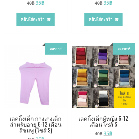
Original
Current
Original
Current
35
฿
35
฿
40
฿
40
฿
price
price
price
price
was:
is:
was:
is:
หยิบใส่ตะกร้า
หยิบใส่ตะกร้า
40฿.
35฿.
40฿.
35฿.
ลดราคา!
ลดราคา!
เลคกิ้งเด็ก กางเกงเด็ก
เลคกิ้งเด็กผู้หญิง 6-12
สำหรับอายุ 6-12 เดือน
เดือน ไซส์ S
สีชมพู (ไซส์ S)
Original
Current
35
฿
40
฿