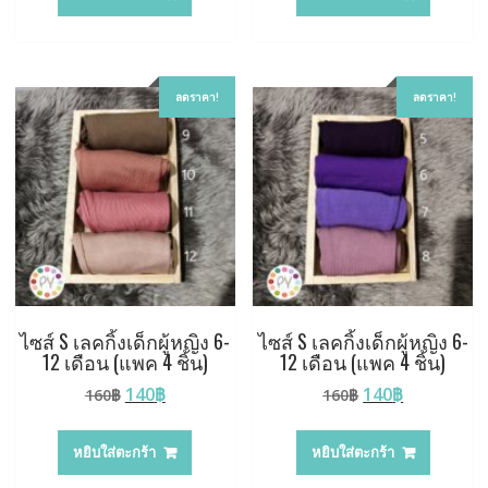
160฿.
140฿.
160฿.
140฿.
ลดราคา!
ลดราคา!
ไซส์ S เลคกิ้งเด็กผู้หญิง 6-
ไซส์ S เลคกิ้งเด็กผู้หญิง 6-
12 เดือน (แพค 4 ชิ้น)
12 เดือน (แพค 4 ชิ้น)
Original
Current
Original
Current
140
฿
140
฿
160
฿
160
฿
price
price
price
price
was:
is:
was:
is:
หยิบใส่ตะกร้า
หยิบใส่ตะกร้า
160฿.
140฿.
160฿.
140฿.