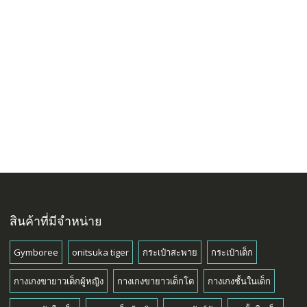
สินค้าที่มีจำหน่าย
Gymboree
onitsuka tiger
กระเป๋าสะพาย
กระเป๋าเด็ก
กางเกงขายาวเด็กผู้หญิง
กางเกงขายาวเด็กโต
กางเกงชั้นในเด็ก