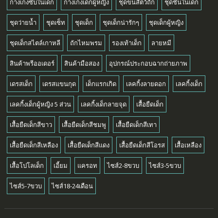
กางเกงซับในเด็ก
กางเกงเด็กผู้หญิง
ชุดขนสัตว์ถัก
ชุดชั้นในเด็ก
ชุดว่ายน้ำ
ชุดเซ็ท
ชุดเด็ก
ชุดเด็กน่ารักๆ
ชุดเด็กผู้หญิง
ชุดเด็กสไตล์เกาหลี
ถักไหมพรม
รองเท้าเด็ก
ลายหมี
สินค้าพรีออเดอร์
สินค้ามือสอง
อุปกรณ์ประกอบฉากถ่ายภาพ
เดรสเด็ก
เดรสแขนกุด
เด็กแรกเกิด
เลคกิ้งลายดอก
เลคกิ้งเด็ก
เลคกิ้งเด็กผู้หญิง 5 ส่วน
เลคกิ้งเด็กลายจุด
เสื้อยืดเด็ก
เสื้อยืดเด็กสีขาว
เสื้อยืดเด็กสีชมพู
เสื้อยืดเด็กสีเทา
เสื้อยืดเด็กสีเหลือง
เสื้อยืดเด็กสีแดง
เสื้อยืดเด็กสีโอรส
เสื้อเหลือง
เสื้อโปโลเด็ก
เอี้ยม
แครอท
ไซส์2-8ขวบ
ไซส์3-5ขวบ
ไซส์5-7ขวบ
ไซส์18-24เดือน