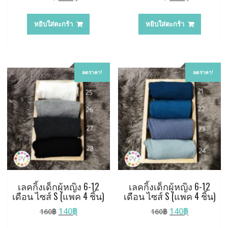
price
price
price
price
was:
is:
was:
is:
หยิบใส่ตะกร้า
หยิบใส่ตะกร้า
120฿.
105฿.
160฿.
140฿.
ลดราคา!
ลดราคา!
เลคกิ้งเด็กผู้หญิง 6-12
เลคกิ้งเด็กผู้หญิง 6-12
เดือน ไซส์ S (แพค 4 ชิ้น)
เดือน ไซส์ S (แพค 4 ชิ้น)
Original
Current
Original
Current
140
฿
140
฿
160
฿
160
฿
price
price
price
price