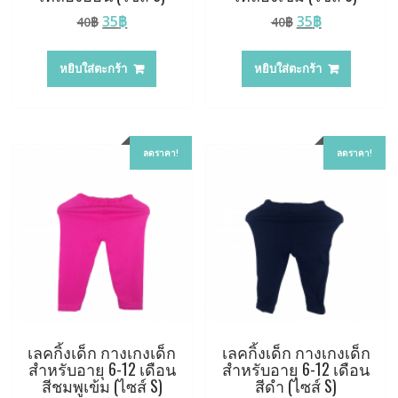
Original
Current
Original
Current
35
฿
35
฿
40
฿
40
฿
price
price
price
price
was:
is:
was:
is:
หยิบใส่ตะกร้า
หยิบใส่ตะกร้า
40฿.
35฿.
40฿.
35฿.
ลดราคา!
ลดราคา!
เลคกิ้งเด็ก กางเกงเด็ก
เลคกิ้งเด็ก กางเกงเด็ก
สำหรับอายุ 6-12 เดือน
สำหรับอายุ 6-12 เดือน
สีชมพูเข้ม (ไซส์ S)
สีดำ (ไซส์ S)